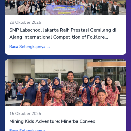
28 Oktober 2025
SMP Labschool Jakarta Raih Prestasi Gemilang di
Ajang International Competition of Folklore
Festival 2025 di Roma, Italia
Baca Selengkapnya →
15 Oktober 2025
Mining Kids Adventure: Minerba Convex
Baca Selengkapnya →