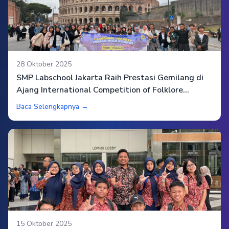
28 Oktober 2025
SMP Labschool Jakarta Raih Prestasi Gemilang di
Ajang International Competition of Folklore
Festival 2025 di Roma, Italia
Baca Selengkapnya →
15 Oktober 2025